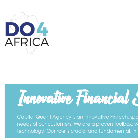
Innovative Financial S
Capital Quant Agency is an innovative FinTech, spec
needs of our customers. We are a proven toolbox, wi
technology. Our role is crucial and fundamental, in 