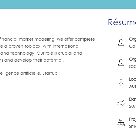
Résumé
 financial market modeling. We offer complete
Org
re a proven toolbox, with international
Ca
 and technology. Our role is crucial and
Org
ns and develop their potential.
soc
telligence artificielle
,
Startup
Loc
Au
Dat
20
Pro
Sm