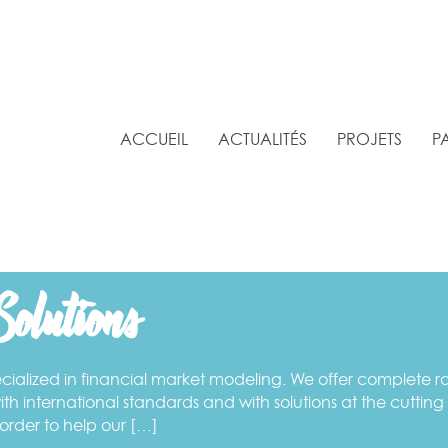
ACCUEIL
ACTUALITÉS
PROJETS
P
olutions
ialized in financial market modeling. We offer complete ran
th international standards and with solutions at the cuttin
order to help our […]