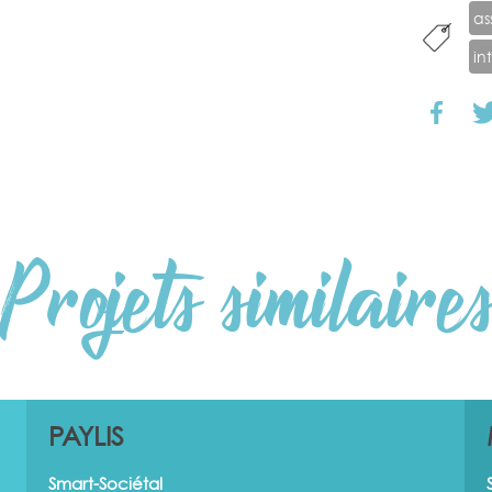
as
in
Projets similaire
PAYLIS
Smart-Sociétal