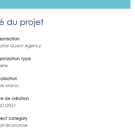
 du projet
anisation
pital Quant Agency
anization type
iete
alisation
tre,Maroc
e de création
/07/2021
ject category
art-économie