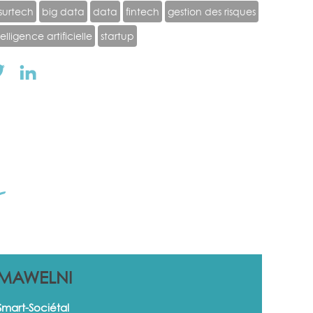
surtech
big data
data
fintech
gestion des risques
telligence artificielle
startup
s
MAWELNI
Smart-Sociétal