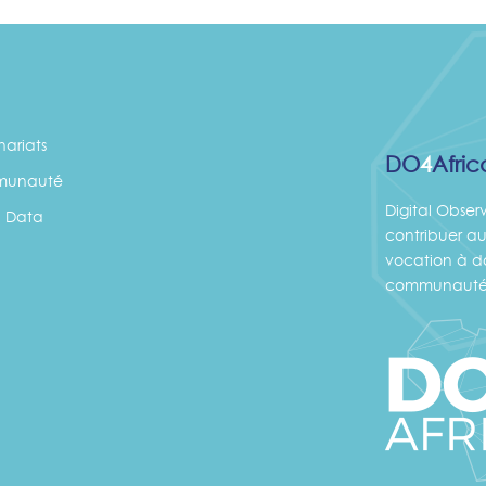
nariats
DO
4
Afric
unauté
Digital Obser
 Data
contribuer au
vocation à do
communauté 