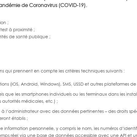
 pandémie de Coronavirus (COVID-19).
ion ;
test à proximité ;
orités de santé publique ;
ns qui prennent en compte les critères techniques suivants :
ations (iOS, Android, Windows), SMS, USSD et autres plateformes de
tels que les smartphones individuels ou les terminaux dans les inst
 autorités médicales, etc.) ;
à l’administrateur avec des données pertinentes – des droits spéc
ront établis ;
 information personnelle, y compris le nom, les numéros d’identifi
n temps réel via une base de données accessible avec une API et 