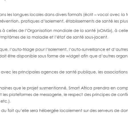
dans les langues locales dans divers formats (écrit – vocal avec 
évention, pratiques d’isolement, établissements de santé les plus 
s à celles de l’Organisation mondiale de la santé («OMS»), à celle
s symptômes de la maladie et l’état de santé sous-jacent.
que, l’auto-triage pour l’isolement, l’auto-surveillance et d’autre
oit être disponible sous forme de widget afin que d’autres organisat
avec les principales agences de santé publique, les associations mé
aines que le projet susmentionné, Smart Africa prendra en compte 
D et les plateformes de messagerie, le respect des principes de conf
etc.).
u fait qu’elle sera hébergée localement sur des serveurs de donné